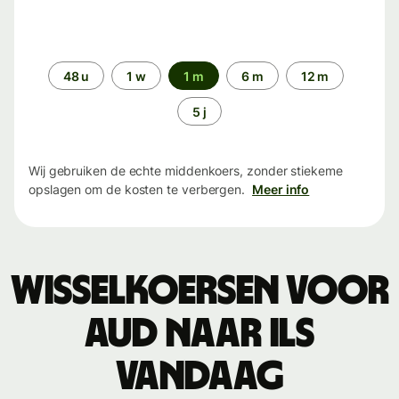
Periode
48 u
1 w
1 m
6 m
12 m
5 j
Wij gebruiken de echte middenkoers, zonder stiekeme
opslagen om de kosten te verbergen.
Meer info
Wisselkoersen voor
AUD naar ILS
vandaag