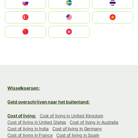
Slovensko
Ruoŧŧa
ไทย
Türkiye
United States
Vietnam
中国
中國香港特別行政區
Wisselkoersen:
Geld overschrijven naar het buitenland:
Cost of living:
Cost of living in United Kingdom
Cost of living in United States
Cost of living in Australia
Cost of living in India
Cost of living in Germany
Cost of living in France
Cost of living in Spain