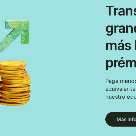
Tran
gran
más b
prém
Paga menos
equivalente
nuestro eq
Más inf