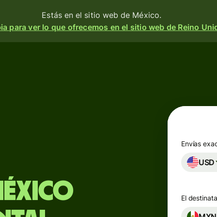
Estás en el sitio web de México.
a para ver lo que ofrecemos en el sitio web de Reino Uni
os
ar
bir
ir
etas
Envías exa
USD
ntas
idivisa
México
El destinata
s
MXN