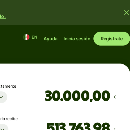
do.
EN
Ayuda
Inicia sesión
Regístrate
ctamente
,00
rio recibe