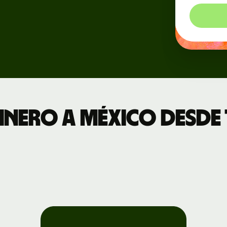
te en
inero a México desde 
ladores
la
tación