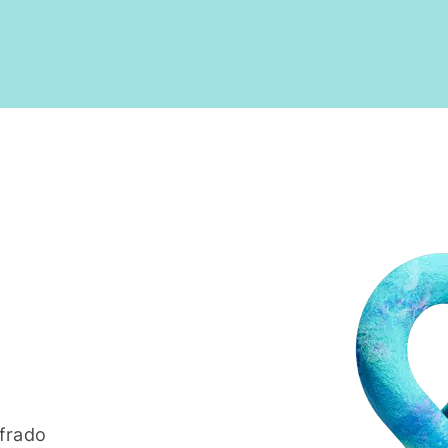
u
ifrado