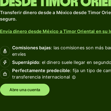
desde Timor Orie
para
clientes
Bancos 
Transferir dinero desde a México desde Timor Orien
personales
instituc
seguro.
financie
Envía dinero desde México a Timor Oriental en su l
Platafo
educati
Comisiones bajas
: las comisiones son más b
Marketp
envíes
Gestión 
Superrápido
: el dinero suele llegar en segund
gastos
Perfectamente predecible
: fija un tipo de ca
Platafo
transferencia internacional
de viaje
Abre una cuenta
Platafo
para la
gestión 
persona