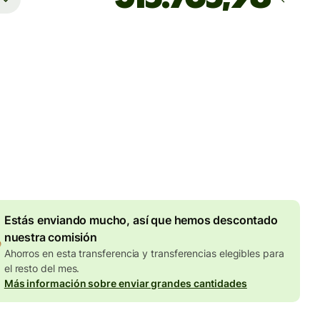
Llega
antes del viernes
totales
SD
en en la cantidad en USD
Descuento por volumen de
4.85 USD
Estás enviando mucho, así que hemos descontado
nuestra comisión
Ahorros en esta transferencia y transferencias elegibles para
el resto del mes.
Más información sobre enviar grandes cantidades