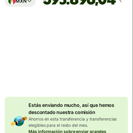
MXN
Llega
Hoy - en 5 horas
Comisiones totales
186.69 EUR
Se incluyen en la cantidad en
EUR
Descuento por
volumen de
8.16
EUR
Estás enviando mucho, así que hemos
descontado nuestra comisión
Ahorros en esta transferencia y transferencias
elegibles para el resto del mes.
Más información sobre enviar grandes