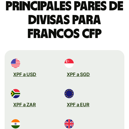
Principales pares de
divisas para
francos CFP
XPF a USD
XPF a SGD
XPF a ZAR
XPF a EUR