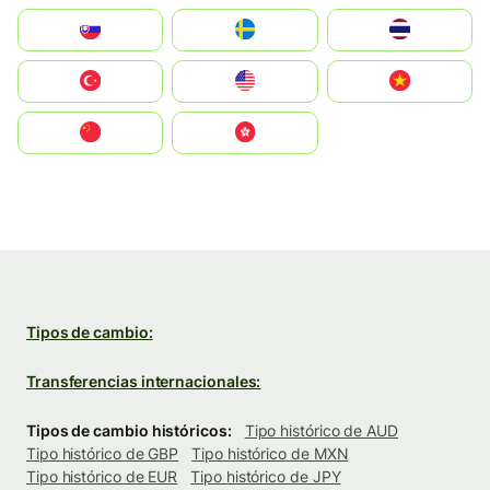
Slovensko
Ruoŧŧa
ไทย
Türkiye
United States
Vietnam
中国
中國香港特別行政區
Tipos de cambio:
Transferencias internacionales:
Tipos de cambio históricos:
Tipo histórico de AUD
Tipo histórico de GBP
Tipo histórico de MXN
Tipo histórico de EUR
Tipo histórico de JPY