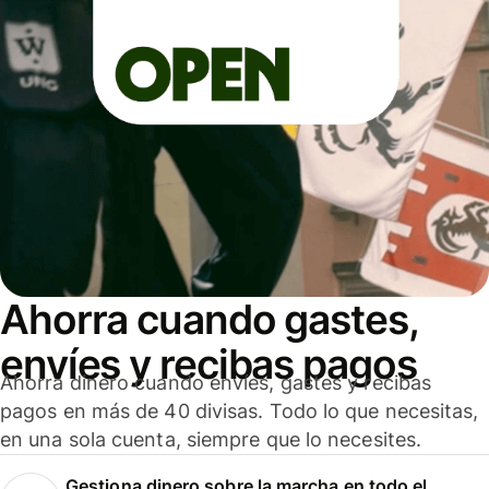
Ahorra cuando gastes,
envíes y recibas pagos
Ahorra dinero cuando envíes, gastes y recibas
pagos en más de 40 divisas. Todo lo que necesitas,
en una sola cuenta, siempre que lo necesites.
Gestiona dinero sobre la marcha en todo el