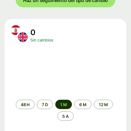
Haz un seguimiento del tipo de cambio
0
Sin cambios
Periodo
48 H
7 D
1 M
6 M
12 M
de
tiempo
5 A