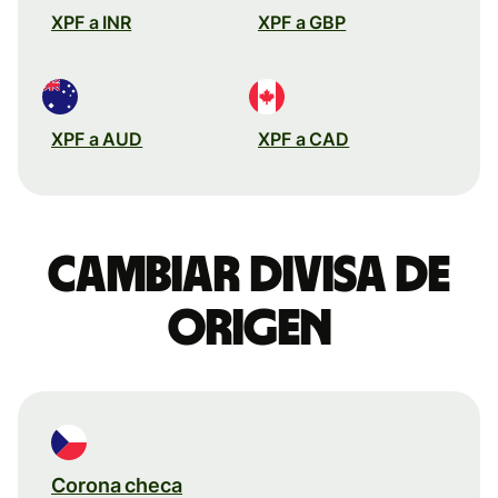
XPF a INR
XPF a GBP
XPF a AUD
XPF a CAD
Cambiar divisa de
origen
Corona checa