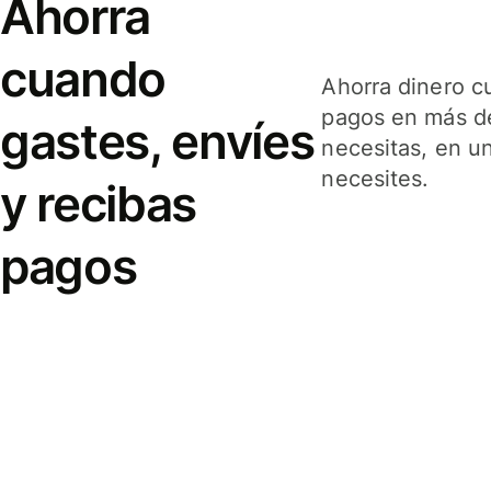
Ahorra
cuando
Ahorra dinero c
pagos en más de
gastes, envíes
necesitas, en u
necesites.
y recibas
pagos