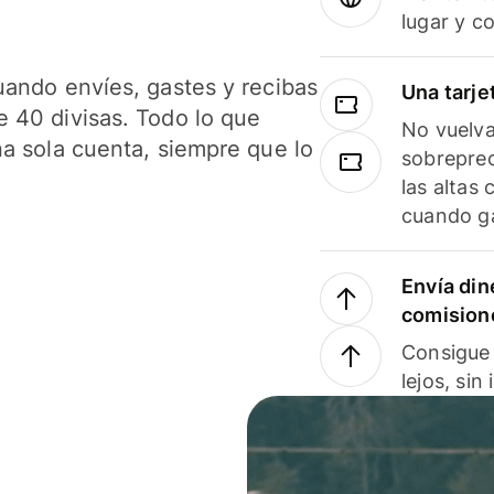
lugar y c
uando envíes, gastes y recibas
Una tarje
 40 divisas. Todo lo que
No vuelva
na sola cuenta, siempre que lo
sobreprec
las altas
cuando ga
Envía din
comision
Consigue 
lejos, sin