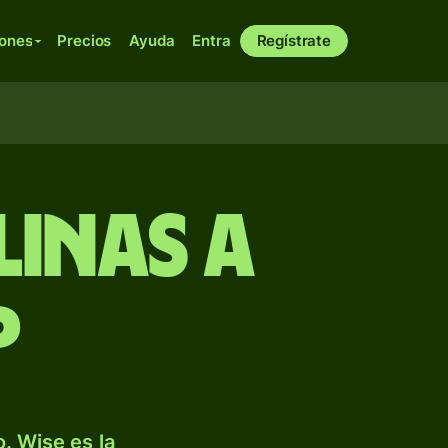
iones
Precios
Ayuda
Entra
Regístrate
linas a
P
. Wise es la