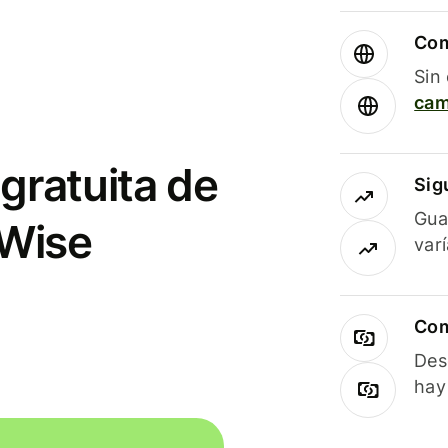
Com
Sin
cam
gratuita de
Sig
Gua
 Wise
var
Com
Des
hay