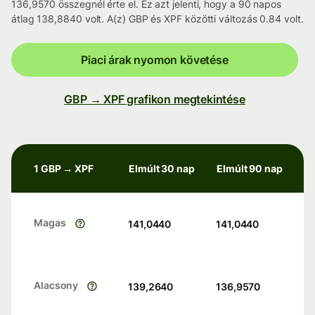
136,9570 összegnél érte el. Ez azt jelenti, hogy a 90 napos
átlag 138,8840 volt. A(z) GBP és XPF közötti változás 0.84 volt.
Piaci árak nyomon követése
GBP → XPF grafikon megtekintése
1 GBP → XPF
Elmúlt 30 nap
Elmúlt 90 nap
Magas
141,0440
141,0440
Alacsony
139,2640
136,9570