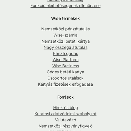
Funkció elérhetőségének ellenőrzése
Wise termékek
Nemzetközi pénzátutalás
Wise-számla
Nemzetközi betéti kártya
Nagy összegű átutalás
Pénzfogadás
Wise Platform
Wise Business
Céges betéti kártya
Csoportos utalások
Kártyás fizetések elfogadása
Források
Hírek és blog
Kutatási adatvédelmi szabályzat
Valutaváltó
Nemzetközi részvényfigyelő