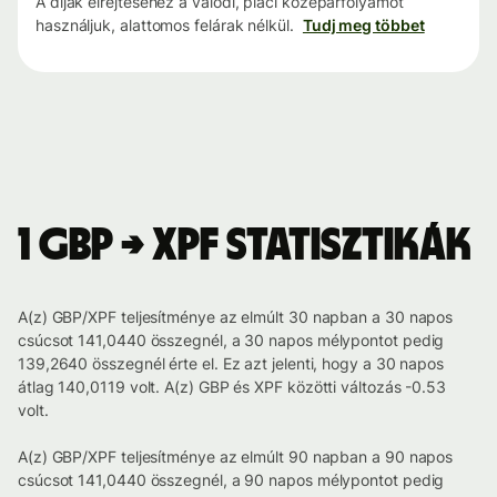
A díjak elrejtéséhez a valódi, piaci középárfolyamot
használjuk, alattomos felárak nélkül.
Tudj meg többet
1 GBP → XPF statisztikák
A(z) GBP/XPF teljesítménye az elmúlt 30 napban a 30 napos
csúcsot 141,0440 összegnél, a 30 napos mélypontot pedig
139,2640 összegnél érte el. Ez azt jelenti, hogy a 30 napos
átlag 140,0119 volt. A(z) GBP és XPF közötti változás -0.53
volt.
A(z) GBP/XPF teljesítménye az elmúlt 90 napban a 90 napos
csúcsot 141,0440 összegnél, a 90 napos mélypontot pedig