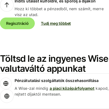
Indíts utalást külföldre, és spórolj a díjakon
Hozz ki többet a pénzedből, nem számít, merre
visz az utad.
Regisztráció
Tudj meg többet
Töltsd le az ingyenes Wise
valutaváltó appunkat
Pénzátutalási szolgáltatók összehasonlítása
A Wise-zal mindig
a piaci középárfolyamot
kapod,
rejtett díjaktól mentesen.