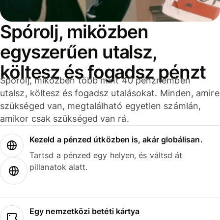
Spórolj, miközben
egyszerűen utalsz,
költesz és fogadsz pénzt
Spórolj, miközben több mint 40 pénznemben
utalsz, költesz és fogadsz utalásokat. Minden, amire
szükséged van, megtalálható egyetlen számlán,
amikor csak szükséged van rá.
Kezeld a pénzed útközben is, akár globálisan.
Tartsd a pénzed egy helyen, és váltsd át
pillanatok alatt.
Egy nemzetközi betéti kártya