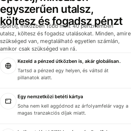
egyszerűen utalsz,
költesz és fogadsz pénzt
Spórolj, miközben több mint 40 pénznemben
utalsz, költesz és fogadsz utalásokat. Minden, amire
szükséged van, megtalálható egyetlen számlán,
amikor csak szükséged van rá.
Kezeld a pénzed útközben is, akár globálisan.
Tartsd a pénzed egy helyen, és váltsd át
pillanatok alatt.
Egy nemzetközi betéti kártya
Soha nem kell aggódnod az árfolyamfelár vagy a
magas tranzakciós díjak miatt.