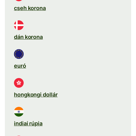
cseh korona
dán korona
euró
hongkongi dollár
indiai rúpia