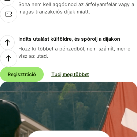
Soha nem kell aggódnod az árfolyamfelár vagy a
magas tranzakciós díjak miatt.
Indíts utalást külföldre, és spórolj a díjakon
Hozz ki többet a pénzedből, nem számít, merre
visz az utad.
Regisztráció
Tudj meg többet