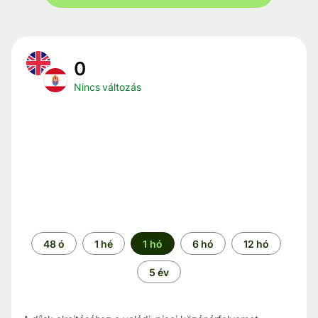
0
Nincs változás
Időszak
48 ó
1 hé
1 hó
6 hó
12 hó
5 év