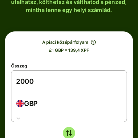
utalhatsz, költhetsz és válthatod a pénzed,
mintha lenne egy helyi számlád.
A piaci középárfolyam
£1 GBP = 139,4 XPF
Összeg
GBP