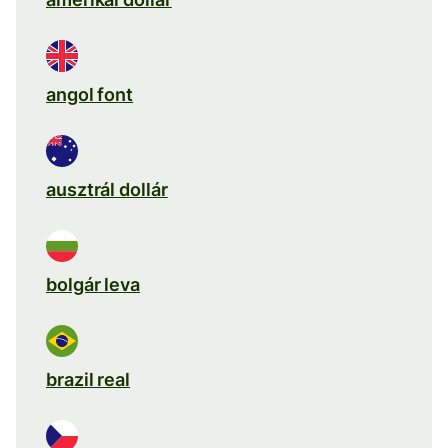
angol font
ausztrál dollár
bolgár leva
brazil real