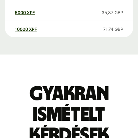
5000
XPF
35,87
GBP
10000
XPF
71,74
GBP
Gyakran
ismételt
kérdések