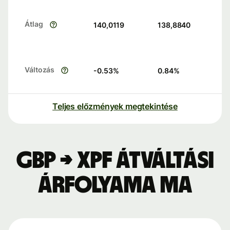
Átlag
140,0119
138,8840
Változás
-0.53
%
0.84
%
Teljes előzmények megtekintése
GBP → XPF átváltási
árfolyama ma