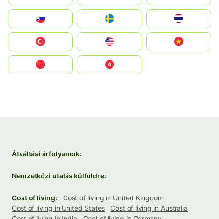
Slovensko
Ruoŧŧa
ไทย
Türkiye
United States
Vietnam
中国
中國香港特別行政區
Átváltási árfolyamok:
Nemzetközi utalás külföldre:
Cost of living:
Cost of living in United Kingdom
Cost of living in United States
Cost of living in Australia
Cost of living in India
Cost of living in Germany