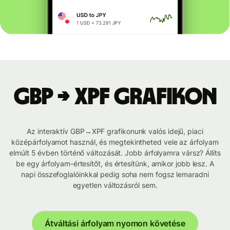
GBP → XPF grafikon
Az interaktív GBP→XPF grafikonunk valós idejű, piaci
középárfolyamot használ, és megtekintheted vele az árfolyam
elmúlt 5 évben történő változását. Jobb árfolyamra vársz? Állíts
be egy árfolyam-értesítőt, és értesítünk, amikor jobb lesz. A
napi összefoglalóinkkal pedig soha nem fogsz lemaradni
egyetlen változásról sem.
Átváltási árfolyam nyomon követése