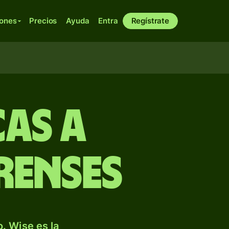
iones
Precios
Ayuda
Entra
Regístrate
cas a
renses
. Wise es la