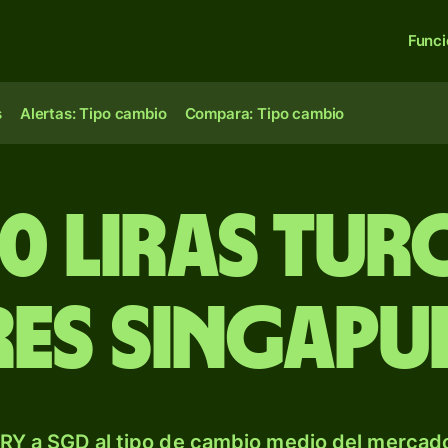
Func
s
Alertas: Tipo cambio
Compara: Tipo cambio
0 liras tur
es singapu
RY a SGD al tipo de cambio medio del mercado