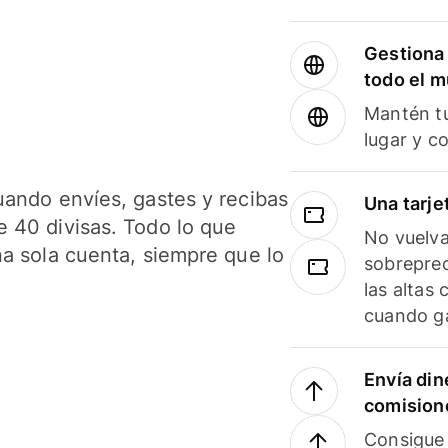
Gestiona 
todo el 
Mantén tu
lugar y c
uando envíes, gastes y recibas
Una tarje
 40 divisas. Todo lo que
No vuelva
na sola cuenta, siempre que lo
sobreprec
las altas
cuando ga
Envía din
comision
Consigue 