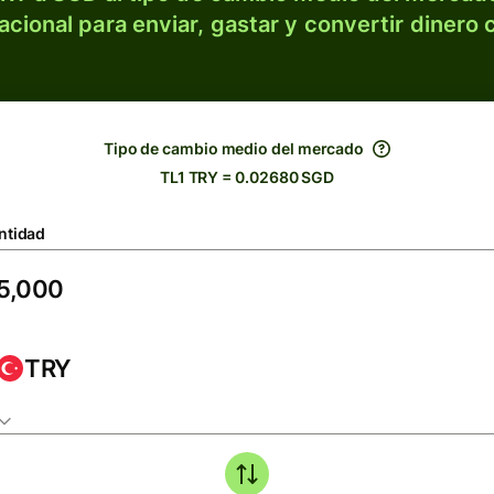
acional para enviar, gastar y convertir dinero 
Tipo de cambio medio del mercado
TL1 TRY = 0.02680 SGD
ntidad
TRY