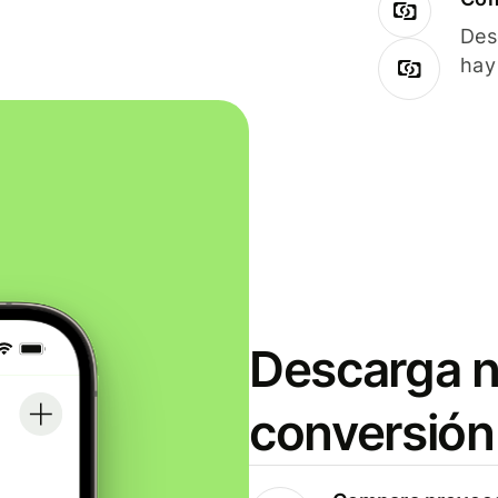
Des
hay
Descarga n
conversión