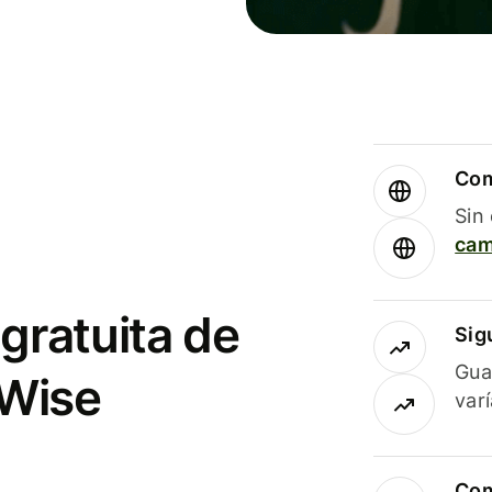
Com
Sin
cam
gratuita de
Sig
Gua
 Wise
var
Com