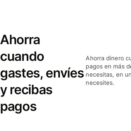
Ahorra
cuando
Ahorra dinero c
pagos en más de
gastes, envíes
necesitas, en u
necesites.
y recibas
pagos