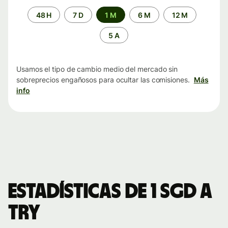
Periodo
48 H
7 D
1 M
6 M
12 M
de
tiempo
5 A
Usamos el tipo de cambio medio del mercado sin
sobreprecios engañosos para ocultar las comisiones.
Más
info
Estadísticas de 1 SGD a
TRY