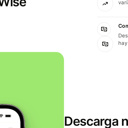
 Wise
var
Com
Des
hay
Descarga n