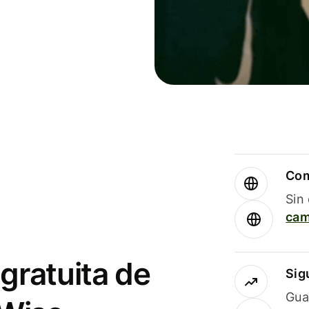
Com
Sin
cam
gratuita de
Sig
Gua