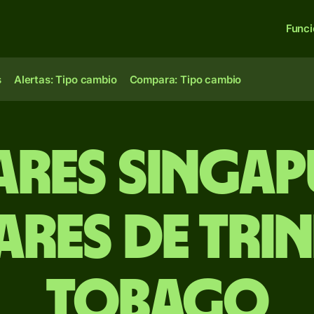
Func
s
Alertas: Tipo cambio
Compara: Tipo cambio
ares singap
ares de Trin
Tobago