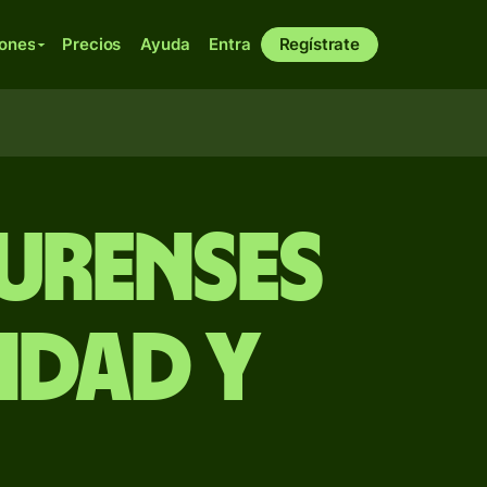
iones
Precios
Ayuda
Entra
Regístrate
urenses
idad y