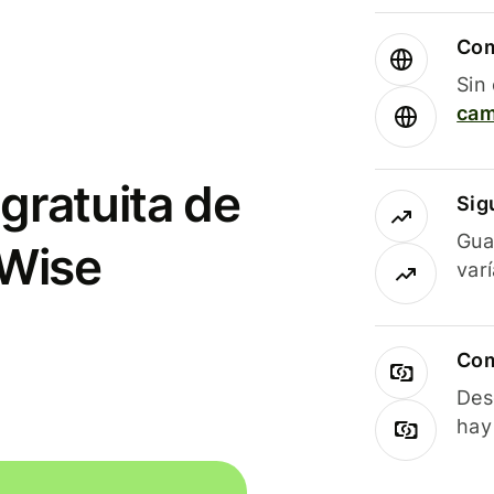
Com
Sin
cam
gratuita de
Sig
Gua
 Wise
var
Com
Des
hay