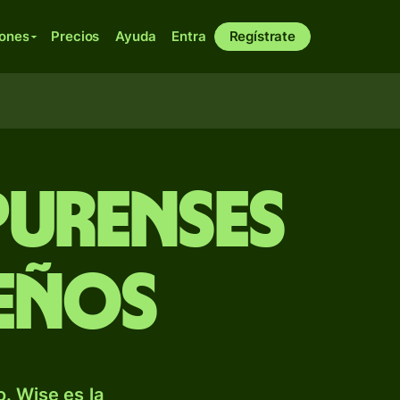
iones
Precios
Ayuda
Entra
Regístrate
purenses
ceños
. Wise es la