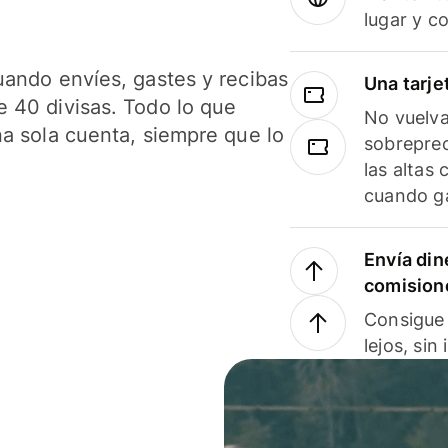
lugar y c
uando envíes, gastes y recibas
Una tarje
 40 divisas. Todo lo que
No vuelva
na sola cuenta, siempre que lo
sobreprec
las altas
cuando ga
Envía din
comision
Consigue 
lejos, sin