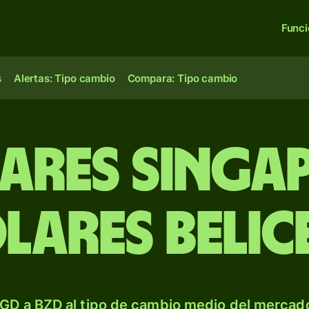
Func
s
Alertas: Tipo cambio
Compara: Tipo cambio
ares singa
lares beli
GD a BZD al tipo de cambio medio del mercado