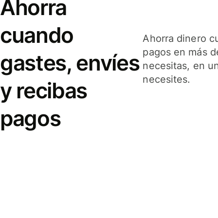
Ahorra
cuando
Ahorra dinero c
pagos en más de
gastes, envíes
necesitas, en u
necesites.
y recibas
pagos