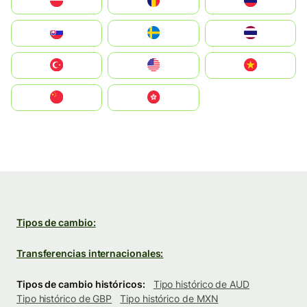
Polska
România
Россия
Slovensko
Ruoŧŧa
ไทย
Türkiye
United States
Vietnam
中国
中國香港特別行政區
Tipos de cambio:
Transferencias internacionales:
Tipos de cambio históricos:
Tipo histórico de AUD
Tipo histórico de GBP
Tipo histórico de MXN