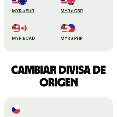
MYR a EUR
MYR a GBP
MYR a CAD
MYR a PHP
Cambiar divisa de
origen