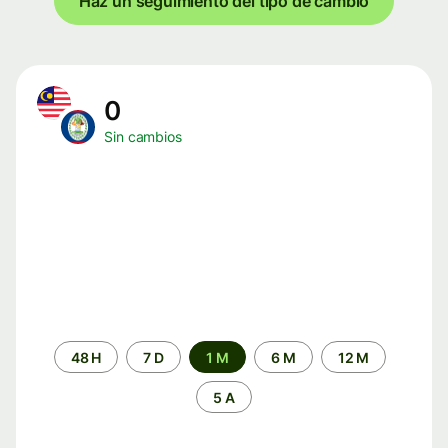
Haz un seguimiento del tipo de cambio
0
Sin cambios
Periodo
48 H
7 D
1 M
6 M
12 M
de
tiempo
5 A