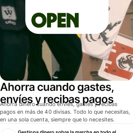
Ahorra cuando gastes,
envíes y recibas pagos
Ahorra dinero cuando envíes, gastes y recibas
pagos en más de 40 divisas. Todo lo que necesitas,
en una sola cuenta, siempre que lo necesites.
Gestiona dinero sobre la marcha en todo el