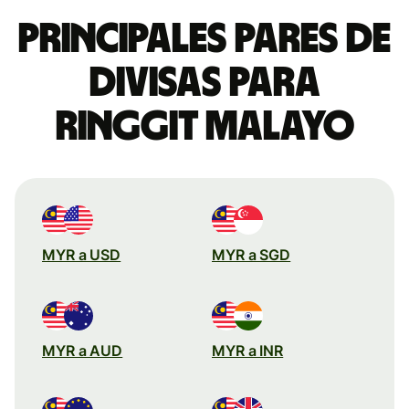
Principales pares de
divisas para
ringgit malayo
MYR a USD
MYR a SGD
MYR a AUD
MYR a INR