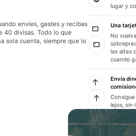
lugar y c
uando envíes, gastes y recibas
Una tarje
 40 divisas. Todo lo que
No vuelva
na sola cuenta, siempre que lo
sobreprec
las altas
cuando ga
Envía din
comision
Consigue 
lejos, sin