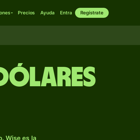
iones
Precios
Ayuda
Entra
Regístrate
dólares
. Wise es la