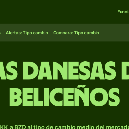
Func
s
Alertas: Tipo cambio
Compara: Tipo cambio
s danesas 
beliceños
KK a BZD al tipo de cambio medio del mercado