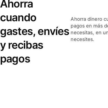
Ahorra
cuando
Ahorra dinero c
pagos en más de
gastes, envíes
necesitas, en u
necesites.
y recibas
pagos