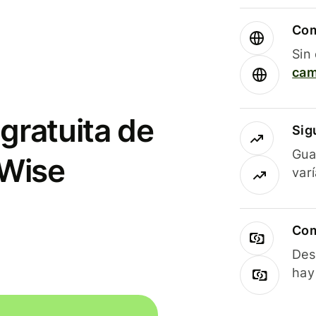
Com
Sin
cam
gratuita de
Sig
Gua
 Wise
var
Com
Des
hay