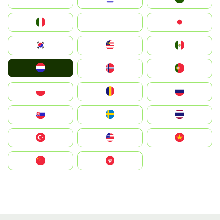
Italia
JA
Japan
South Korea
Malay
Mexico
Nederland
Norge
Portugal
Polska
România
Россия
Slovensko
Ruoŧŧa
ไทย
Türkiye
United States
Vietnam
中国
中國香港特別行政區