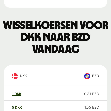
Wisselkoersen voor
DKK naar BZD
vandaag
DKK
BZD
1
DKK
0,31
BZD
5
DKK
1,55
BZD