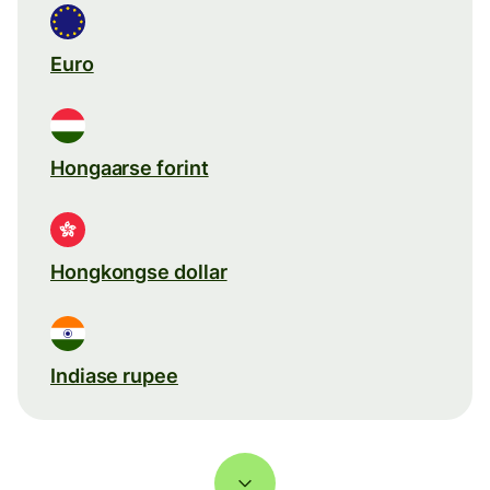
Euro
Hongaarse forint
Hongkongse dollar
Indiase rupee