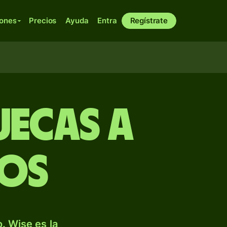
iones
Precios
Ayuda
Entra
Regístrate
uecas a
cos
. Wise es la