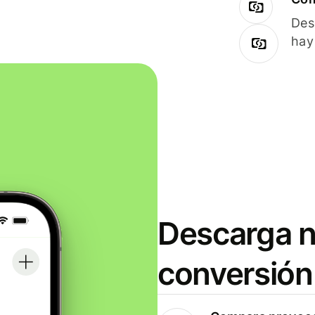
Des
hay
Descarga n
conversión