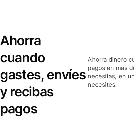
Ahorra
cuando
Ahorra dinero c
pagos en más de
gastes, envíes
necesitas, en u
necesites.
y recibas
pagos