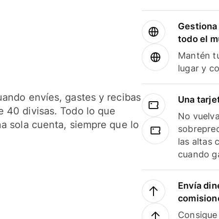
Gestiona 
todo el 
Mantén tu
lugar y c
uando envíes, gastes y recibas
Una tarje
 40 divisas. Todo lo que
No vuelva
na sola cuenta, siempre que lo
sobreprec
las altas
cuando ga
Envía din
comision
Consigue 