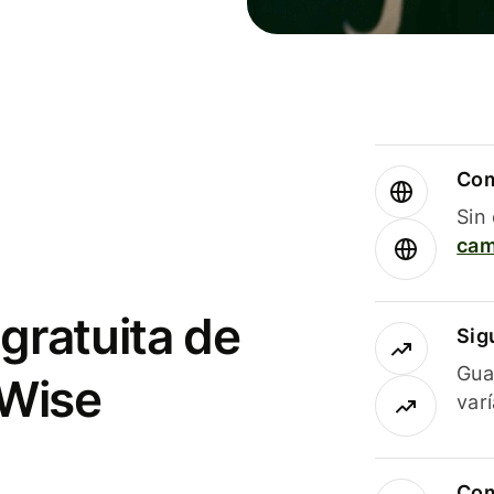
Com
Sin
cam
gratuita de
Sig
Gua
 Wise
var
Com