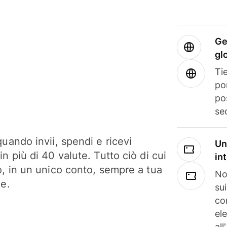
Ge
gl
Tie
po
po
se
uando invii, spendi e ricevi
Un
n più di 40 valute. Tutto ciò di cui
in
o, in un unico conto, sempre a tua
No
ne.
su
co
el
all