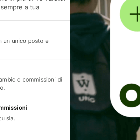
, sempre a tua
in un unico posto e
cambio o commissioni di
o.
commissioni
u sia.