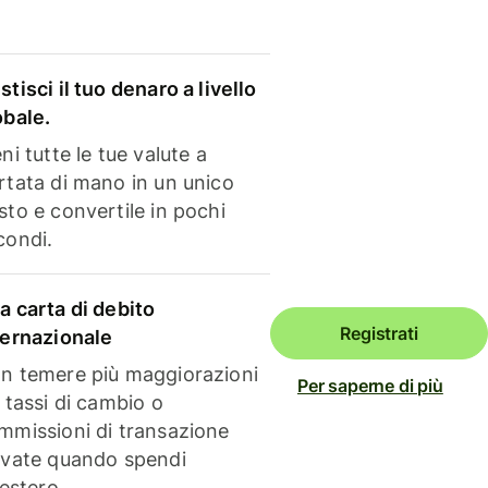
stisci il tuo denaro a livello
obale.
ni tutte le tue valute a
rtata di mano in un unico
sto e convertile in pochi
condi.
a carta di debito
Registrati
ternazionale
n temere più maggiorazioni
Per saperne di più
i tassi di cambio o
mmissioni di transazione
evate quando spendi
'estero.