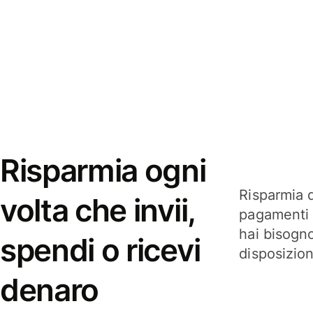
Risparmia ogni
Risparmia q
volta che invii,
pagamenti i
hai bisogn
spendi o ricevi
disposizio
denaro