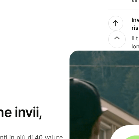
In
ri
Il
lo
e invii,
ti in più di 40 valute.