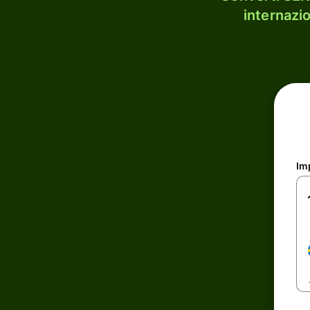
internazi
Im