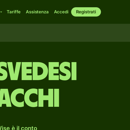
Tariffe
Assistenza
Accedi
Registrati
svedesi
acchi
ise è il conto