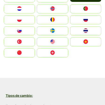
Nederland
Norge
Portugal
Polska
România
Россия
Slovensko
Ruoŧŧa
ไทย
Türkiye
United States
Vietnam
中国
中國香港特別行政區
Tipos de cambio: