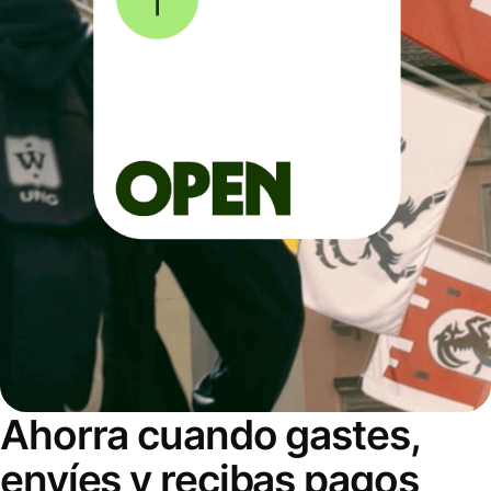
Ahorra cuando gastes,
envíes y recibas pagos