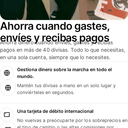
Ahorra cuando gastes,
envíes y recibas pagos
Ahorra dinero cuando envíes, gastes y recibas
pagos en más de 40 divisas. Todo lo que necesitas,
en una sola cuenta, siempre que lo necesites.
Gestiona dinero sobre la marcha en todo el
mundo.
Mantén tus divisas a mano en un solo lugar y
conviértelas en segundos.
Una tarjeta de débito internacional
No vuelvas a preocuparte por los sobreprecios en
el tipo de cambio o las altas comisiones por