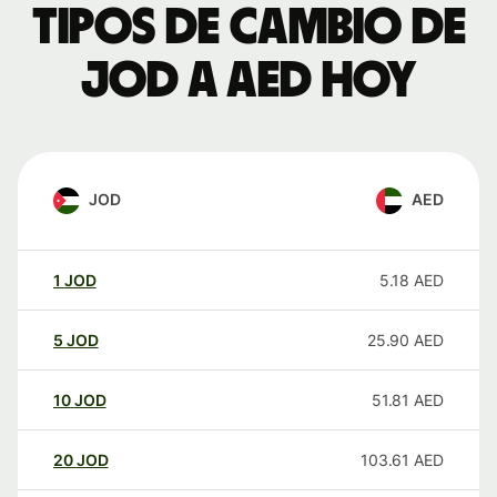
Tipos de cambio de
JOD a AED hoy
JOD
AED
1
JOD
5.18
AED
5
JOD
25.90
AED
10
JOD
51.81
AED
20
JOD
103.61
AED