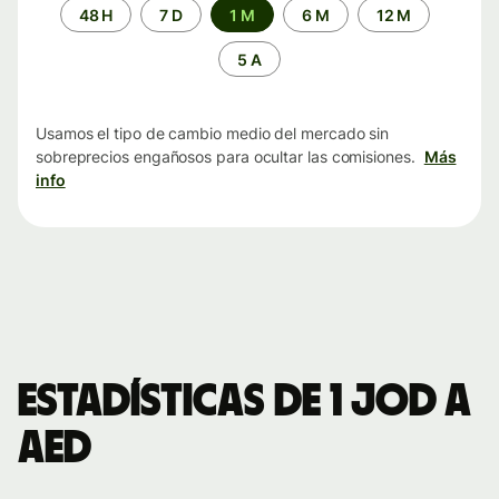
Periodo
48 H
7 D
1 M
6 M
12 M
de
tiempo
5 A
Usamos el tipo de cambio medio del mercado sin
sobreprecios engañosos para ocultar las comisiones.
Más
info
Estadísticas de 1 JOD a
AED