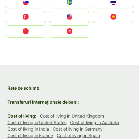
Slovensko
Ruoŧŧa
ไทย
Türkiye
United States
Vietnam
中国
中國香港特別行政區
Rate de schimb:
Transferuri internaționale de bani:
Cost of living:
Cost of living in United Kingdom
Cost of living in United States
Cost of living in Australia
Cost of living in India
Cost of living in Germany
Cost of living in France
Cost of living in Spain