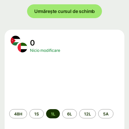
Urmărește cursul de schimb
0
Nicio modificare
Perioada
48H
1S
1L
6L
12L
5A