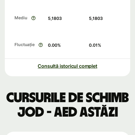
Mediu
5,1803
5,1803
Fluctuație
0.00
%
0.01
%
Consultă istoricul complet
Cursurile de schimb
JOD - AED astăzi