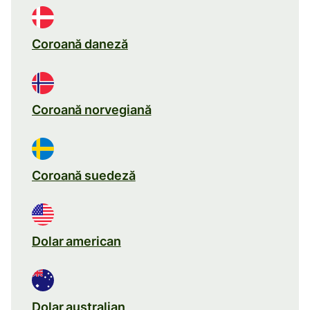
Coroană daneză
Coroană norvegiană
Coroană suedeză
Dolar american
Dolar australian