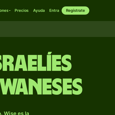
iones
Precios
Ayuda
Entra
Regístrate
raelíes
iwaneses
. Wise es la