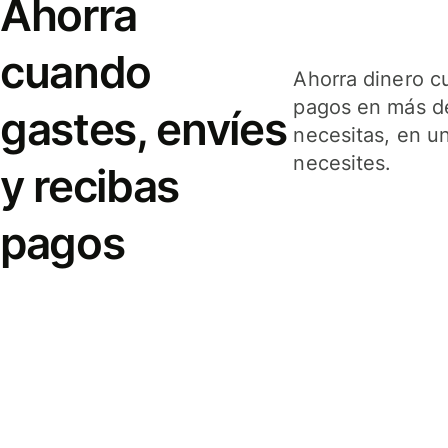
Ahorra
cuando
Ahorra dinero c
pagos en más de
gastes, envíes
necesitas, en u
necesites.
y recibas
pagos