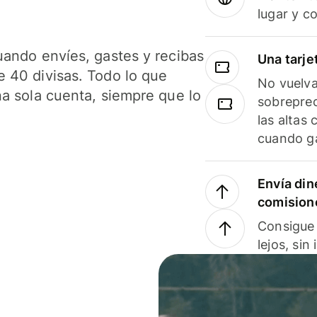
lugar y c
uando envíes, gastes y recibas
Una tarje
 40 divisas. Todo lo que
No vuelva
na sola cuenta, siempre que lo
sobreprec
las altas
cuando ga
Envía din
comision
Consigue 
lejos, sin