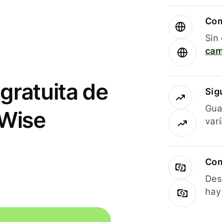
Com
Sin
cam
gratuita de
Sig
Gua
 Wise
var
Com
Des
hay