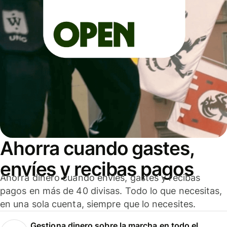
Ahorra cuando gastes,
envíes y recibas pagos
Ahorra dinero cuando envíes, gastes y recibas
pagos en más de 40 divisas. Todo lo que necesitas,
en una sola cuenta, siempre que lo necesites.
Gestiona dinero sobre la marcha en todo el