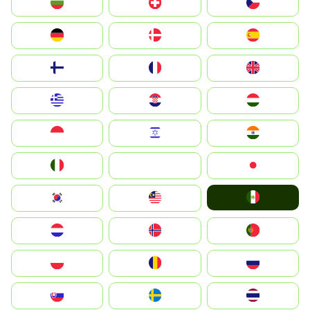
България
Switzerland
Czechia
Deutschland
Denmark
España
Suomi
France
United Kingdom
Greece
Hrvatska
Magyarország
Indonesia
Israel
India
Italia
JA
Japan
Mexico
South Korea
Malay
Nederland
Norge
Portugal
Polska
România
Россия
Slovensko
Ruoŧŧa
ไทย