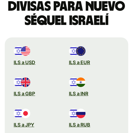
divisas para nuevo
séquel israelí
ILS a USD
ILS a EUR
ILS a GBP
ILS a INR
ILS a JPY
ILS a RUB