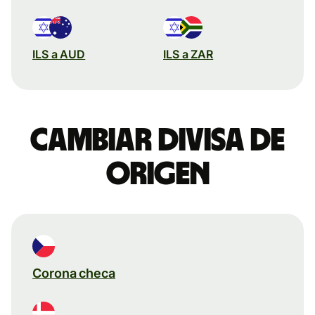
ILS a AUD
ILS a ZAR
Cambiar divisa de
origen
Corona checa