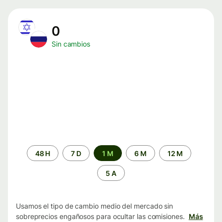
0
Sin cambios
Periodo
48 H
7 D
1 M
6 M
12 M
de
tiempo
5 A
Usamos el tipo de cambio medio del mercado sin
sobreprecios engañosos para ocultar las comisiones.
Más