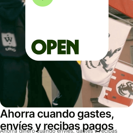
Ahorra cuando gastes,
envíes y recibas pagos
Ahorra dinero cuando envíes, gastes y recibas