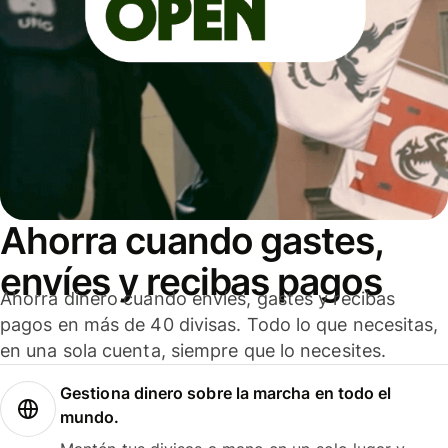
Ahorra cuando gastes,
envíes y recibas pagos
Ahorra dinero cuando envíes, gastes y recibas
pagos en más de 40 divisas. Todo lo que necesitas,
en una sola cuenta, siempre que lo necesites.
Gestiona dinero sobre la marcha en todo el
mundo.