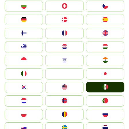
България
Switzerland
Czechia
Deutschland
Denmark
España
Suomi
France
United Kingdom
Greece
Hrvatska
Magyarország
Indonesia
Israel
India
Italia
JA
Japan
Mexico
South Korea
Malay
Nederland
Norge
Portugal
Polska
România
Россия
Slovensko
Ruoŧŧa
ไทย