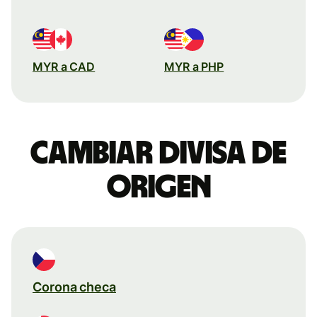
MYR a CAD
MYR a PHP
Cambiar divisa de
origen
Corona checa