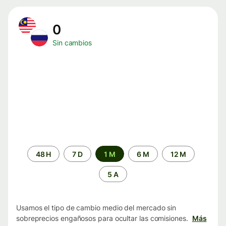
0
Sin cambios
Periodo
48 H
7 D
1 M
6 M
12 M
de
tiempo
5 A
Usamos el tipo de cambio medio del mercado sin
sobreprecios engañosos para ocultar las comisiones.
Más