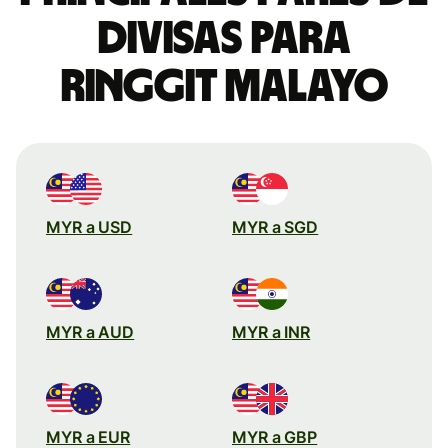
divisas para
ringgit malayo
MYR a USD
MYR a SGD
MYR a AUD
MYR a INR
MYR a EUR
MYR a GBP