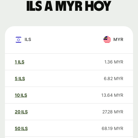
ILS a MYR hoy
ILS
MYR
1
ILS
1.36
MYR
5
ILS
6.82
MYR
10
ILS
13.64
MYR
20
ILS
27.28
MYR
50
ILS
68.19
MYR