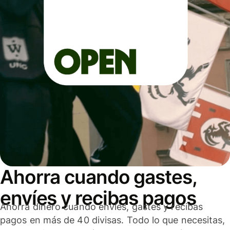
Ahorra cuando gastes,
envíes y recibas pagos
Ahorra dinero cuando envíes, gastes y recibas
pagos en más de 40 divisas. Todo lo que necesitas,