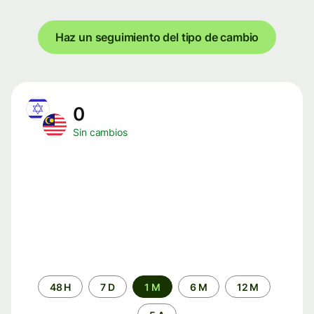
Haz un seguimiento del tipo de cambio
0
Sin cambios
Periodo
48 H
7 D
1 M
6 M
12 M
de
tiempo