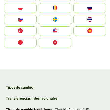
Polska
România
Россия
Slovensko
Ruoŧŧa
ไทย
Türkiye
United States
Vietnam
中国
中國香港特別行政區
Tipos de cambio:
Transferencias internacionales:
Tipos de cambio históricos:
Tipo histórico de AUD