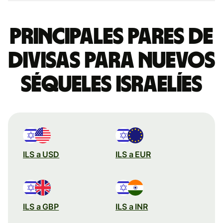
Principales pares de
divisas para nuevos
séqueles israelíes
ILS a USD
ILS a EUR
ILS a GBP
ILS a INR