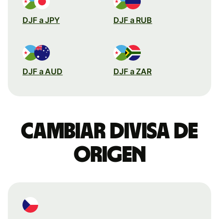
DJF a JPY
DJF a RUB
DJF a AUD
DJF a ZAR
Cambiar divisa de
origen