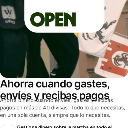
Ahorra cuando gastes,
envíes y recibas pagos
Ahorra dinero cuando envíes, gastes y recibas
pagos en más de 40 divisas. Todo lo que necesitas,
en una sola cuenta, siempre que lo necesites.
Gestiona dinero sobre la marcha en todo el