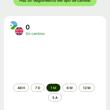
Haz un seguimiento del tipo de cambio
0
Sin cambios
Periodo
48 H
7 D
1 M
6 M
12 M
de
tiempo
5 A