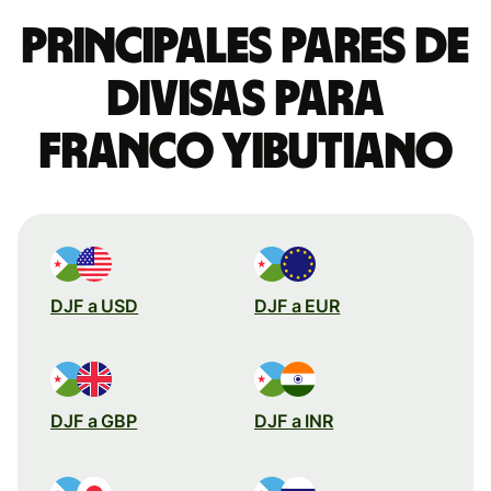
Principales pares de
divisas para
franco yibutiano
DJF a USD
DJF a EUR
DJF a GBP
DJF a INR