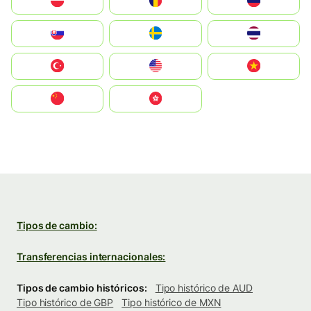
Polska
România
Россия
Slovensko
Ruoŧŧa
ไทย
Türkiye
United States
Vietnam
中国
中國香港特別行政區
Tipos de cambio:
Transferencias internacionales:
Tipos de cambio históricos:
Tipo histórico de AUD
Tipo histórico de GBP
Tipo histórico de MXN