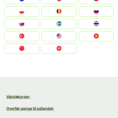
Polska
România
Россия
Slovensko
Ruoŧŧa
ไทย
Türkiye
United States
Vietnam
中国
中國香港特別行政區
Valutakurser:
Overfør penge til udlandet: