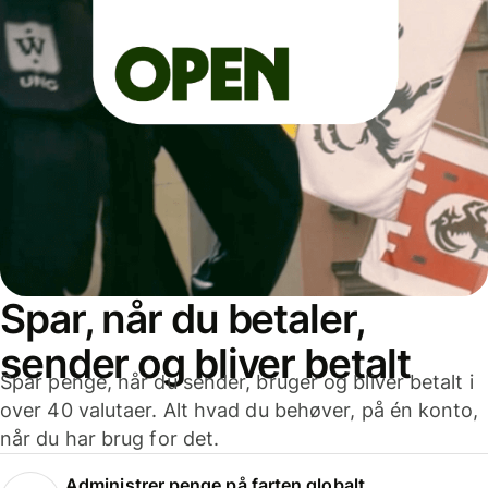
Spar, når du betaler,
sender og bliver betalt
Spar penge, når du sender, bruger og bliver betalt i
over 40 valutaer. Alt hvad du behøver, på én konto,
når du har brug for det.
Administrer penge på farten globalt.