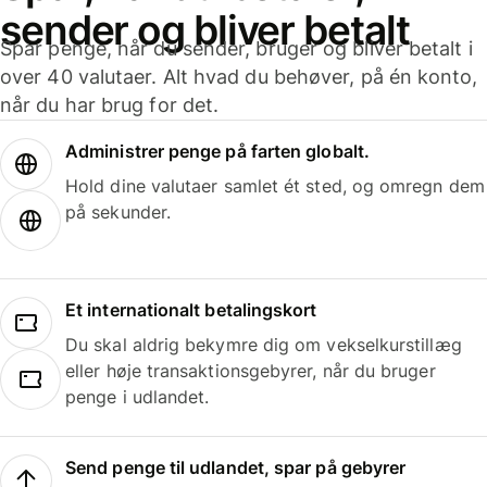
sender og bliver betalt
Spar penge, når du sender, bruger og bliver betalt i
over 40 valutaer. Alt hvad du behøver, på én konto,
når du har brug for det.
Administrer penge på farten globalt.
Hold dine valutaer samlet ét sted, og omregn dem
på sekunder.
Et internationalt betalingskort
Du skal aldrig bekymre dig om vekselkurstillæg
eller høje transaktionsgebyrer, når du bruger
penge i udlandet.
Send penge til udlandet, spar på gebyrer