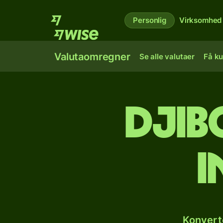
Personlig
Virksomhed
Valutaomregner
Se alle valutaer
Få ku
Djib
i
Konverte