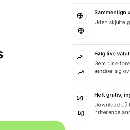
Sammenlign u
Uden skjulte g
s
Følg live valu
Gem dine fore
ændrer sig ove
Helt gratis, 
Download på få
irriterende an