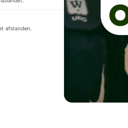
 udlandet.
et afstanden.