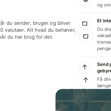
og om
Et int
år du sender, bruger og bliver
Du ska
40 valutaer. Alt hvad du behøver,
veksel
år du har brug for det.
transa
penge 
Send p
gebyr
Få din
længer