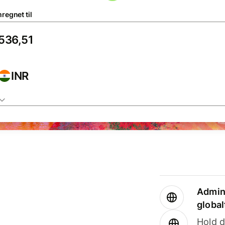
regnet til
INR
Admini
global
Hold d