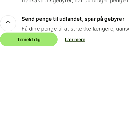
transaktionsgebyrer, når du bruger penge i
Send penge til udlandet, spar på gebyrer
Få dine penge til at strække længere, uans
Tilmeld dig
Lær mere