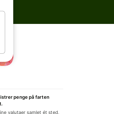
strer penge på farten
t.
ine valutaer samlet ét sted,