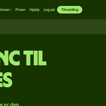
tioner
Priser
Hjælp
Log på
Tilmelding
c til
es
se er den