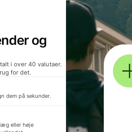
sender og
alt i over 40 valutaer.
rug for det.
egn dem på sekunder.
læg eller høje