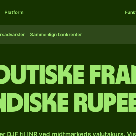
Platform
Funk
rsadvarsler
Sammenlign bankrenter
outiske fran
ndiske rupe
r DJF til INR ved midtmarkeds valutakurs. Vi