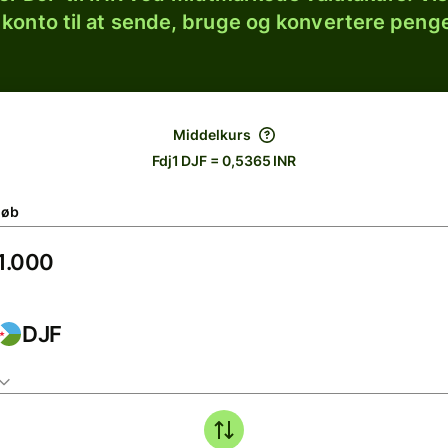
 konto til at sende, bruge og konvertere penge
Middelkurs
Fdj1 DJF = 0,5365 INR
løb
DJF