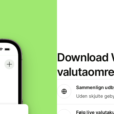
Download W
valutaomr
Sammenlign udby
Uden skjulte geby
Følg live valutak