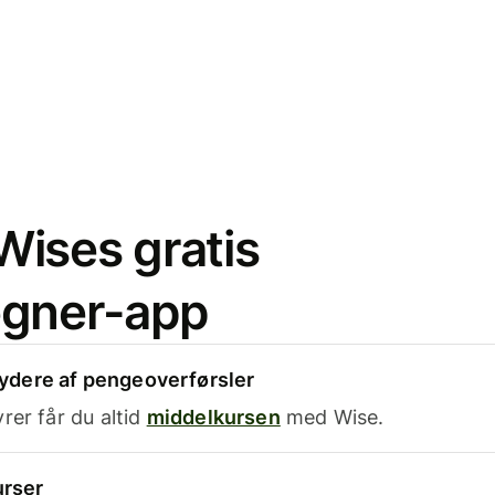
ises gratis
egner-app
dere af pengeoverførsler
rer får du altid
middelkursen
med Wise.
urser