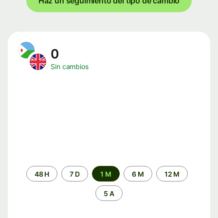
Haz un seguimiento del tipo de cambio
0
Sin cambios
Periodo
48 H
7 D
1 M
6 M
12 M
de
tiempo
5 A