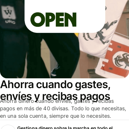
Ahorra cuando gastes,
envíes y recibas pagos
Ahorra dinero cuando envíes, gastes y recibas
pagos en más de 40 divisas. Todo lo que necesitas,
en una sola cuenta, siempre que lo necesites.
Gestiona dinero sobre la marcha en todo el