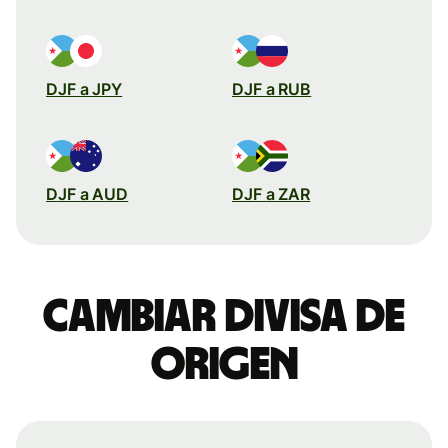
DJF a JPY
DJF a RUB
DJF a AUD
DJF a ZAR
Cambiar divisa de
origen