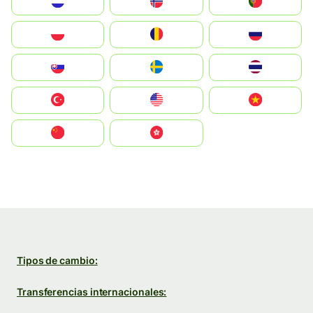
Nederland
Norge
Portugal
Polska
România
Россия
Slovensko
Ruoŧŧa
ไทย
Türkiye
United States
Vietnam
中国
中國香港特別行政區
Tipos de cambio:
Transferencias internacionales: