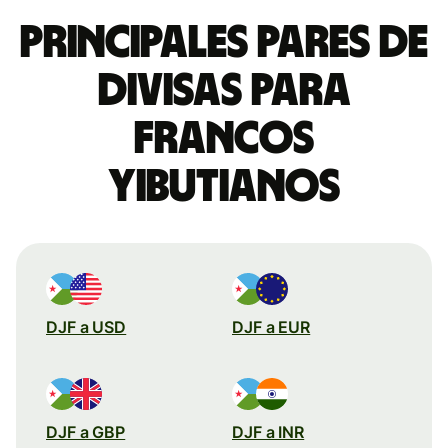
Principales pares de
divisas para
francos
yibutianos
DJF a USD
DJF a EUR
DJF a GBP
DJF a INR