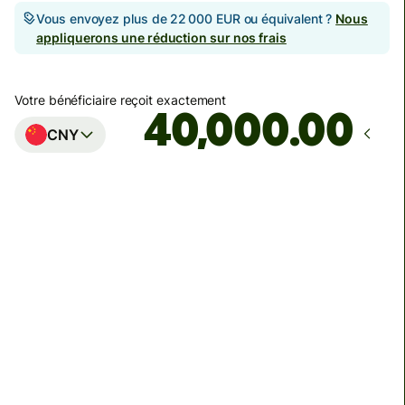
Vous envoyez plus de 22 000 EUR ou équivalent ?
Nous
appliquerons une réduction sur nos frais
Votre bénéficiaire reçoit exactement
.00
CNY
Arrivera
Aujourd'hui - dans 2 minutes
Total des frais
54,44 EUR
Inclus dans le montant en EUR
Pour recevoir votre argent, les bénéficiaires Alipay et
Weixin devront peut-être lier une carte bancaire à leur