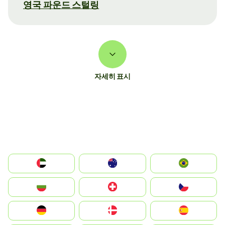
영국 파운드 스털링
자세히 표시
الإمارات العربية المتحدة
Australia
Brazil
България
Switzerland
Czechia
Deutschland
Denmark
España