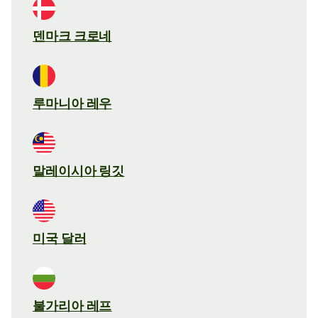
덴마크 크로네
루마니아 레우
말레이시아 링깃
미국 달러
불가리아 레프