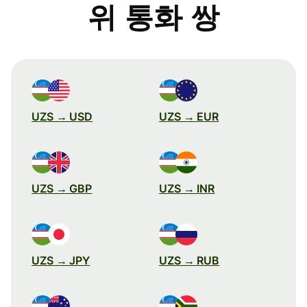
위 통화 쌍
UZS → USD
UZS → EUR
UZS → GBP
UZS → INR
UZS → JPY
UZS → RUB