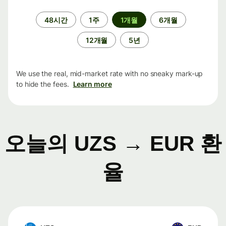
기
48시간
1주
1개월
6개월
간
12개월
5년
We use the real, mid-market rate with no sneaky mark-up
to hide the fees.
Learn more
오늘의 UZS → EUR 환
율