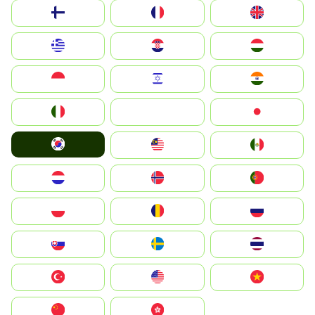
Suomi
France
United Kingdom
Greece
Hrvatska
Magyarország
Indonesia
Israel
India
Italia
JA
Japan
South Korea
Malay
Mexico
Nederland
Norge
Portugal
Polska
România
Россия
Slovensko
Ruoŧŧa
ไทย
Türkiye
United States
Vietnam
中国
中國香港特別行政區