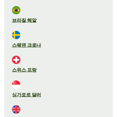
브라질 헤알
스웨덴 크로나
스위스 프랑
싱가포르 달러