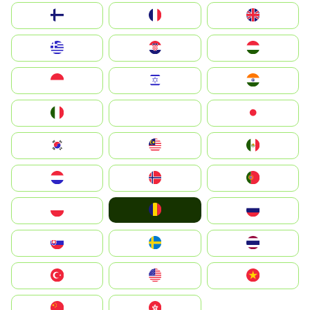
Suomi
France
United Kingdom
Greece
Hrvatska
Magyarország
Indonesia
Israel
India
Italia
JA
Japan
South Korea
Malay
Mexico
Nederland
Norge
Portugal
România
Polska
Россия
Slovensko
Ruoŧŧa
ไทย
Türkiye
United States
Vietnam
中国
中國香港特別行政區