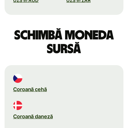
UZS în AUD
UZS în ZAR
Schimbă moneda
sursă
Coroană cehă
Coroană daneză