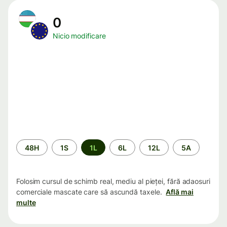
0
Nicio modificare
Perioada
48H
1S
1L
6L
12L
5A
Folosim cursul de schimb real, mediu al pieței, fără adaosuri
comerciale mascate care să ascundă taxele.
Află mai
multe