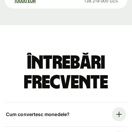
10000
EUR
138.219.000
UZS
Întrebări
frecvente
Cum convertesc monedele?