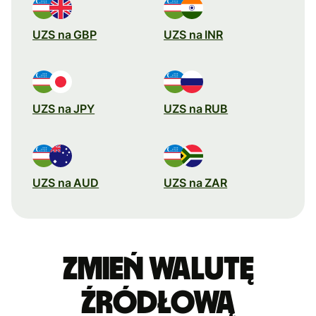
UZS na GBP
UZS na INR
UZS na JPY
UZS na RUB
UZS na AUD
UZS na ZAR
Zmień walutę
źródłową