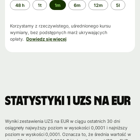
Przedział
48 h
1t
1m
6m
12m
5l
czasu
Korzystamy z rzeczywistego, uśrednionego kursu
wymiany, bez podstępnych marż ukrywających
opłaty.
Dowiedz się więcej
Statystyki 1 UZS na EUR
Wyniki zestawienia UZS na EUR w ciągu ostatnich 30 dni
osiągneły najwyższy poziom w wysokości 0,0001 i najniższy
poziom w wyskości 0,0001. Oznacza to, że średnia wartość w