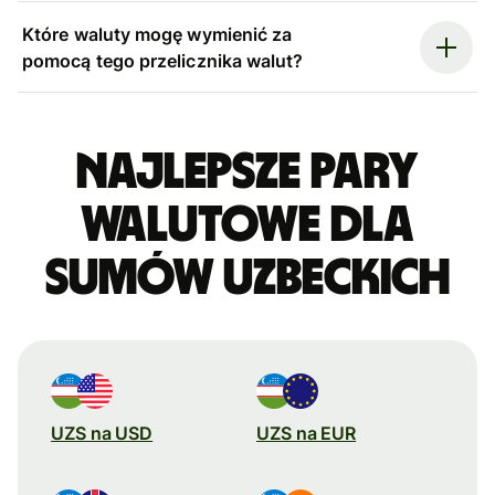
Które waluty mogę wymienić za
pomocą tego przelicznika walut?
Najlepsze pary
walutowe dla
sumów uzbeckich
UZS na USD
UZS na EUR