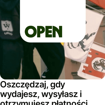
Oszczędzaj, gdy
wydajesz, wysyłasz i
otrzymujesz płatności