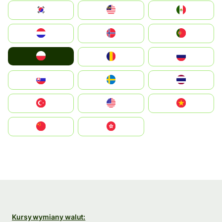
South Korea
Malay
Mexico
Nederland
Norge
Portugal
Polska
România
Россия
Slovensko
Ruoŧŧa
ไทย
Türkiye
United States
Vietnam
中国
中國香港特別行政區
Kursy wymiany walut: