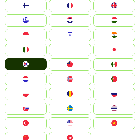
Suomi
France
United Kingdom
Greece
Hrvatska
Magyarország
Indonesia
Israel
India
Italia
JA
Japan
South Korea
Malay
Mexico
Nederland
Norge
Portugal
Polska
România
Россия
Slovensko
Ruoŧŧa
ไทย
Türkiye
United States
Vietnam
中国
中國香港特別行政區