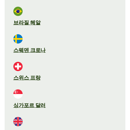
브라질 헤알
스웨덴 크로나
스위스 프랑
싱가포르 달러