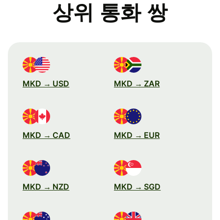
상위 통화 쌍
MKD → USD
MKD → ZAR
MKD → CAD
MKD → EUR
MKD → NZD
MKD → SGD