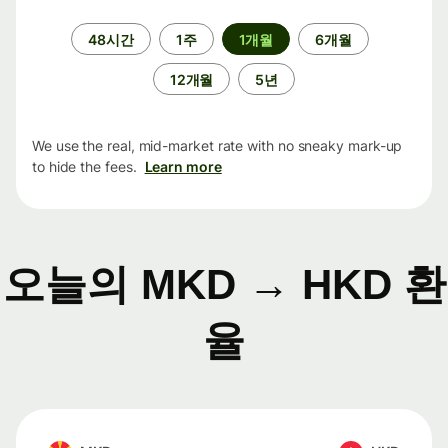
기
48시간
1주
1개월
6개월
간
12개월
5년
We use the real, mid-market rate with no sneaky mark-up
to hide the fees.
Learn more
오늘의 MKD → HKD 환
율