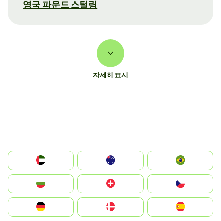
영국 파운드 스털링
자세히 표시
الإمارات العربية المتحدة
Australia
Brazil
България
Switzerland
Czechia
Deutschland
Denmark
España