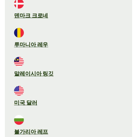
덴마크 크로네
루마니아 레우
말레이시아 링깃
미국 달러
불가리아 레프