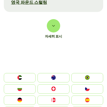
영국 파운드 스털링
자세히 표시
الإمارات العربية المتحدة
Australia
Brazil
България
Switzerland
Czechia
Deutschland
Denmark
España