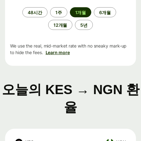
기
48시간
1주
1개월
6개월
간
12개월
5년
We use the real, mid-market rate with no sneaky mark-up
to hide the fees.
Learn more
오늘의 KES → NGN 환
율