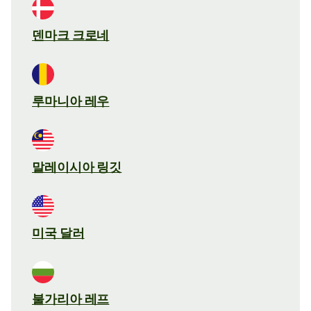
덴마크 크로네
루마니아 레우
말레이시아 링깃
미국 달러
불가리아 레프