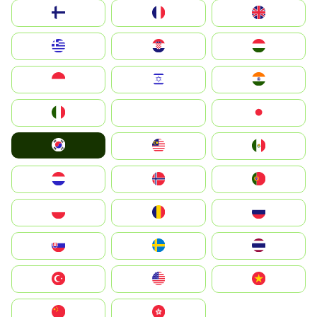
Suomi
France
United Kingdom
Greece
Hrvatska
Magyarország
Indonesia
Israel
India
Italia
JA
Japan
South Korea
Malay
Mexico
Nederland
Norge
Portugal
Polska
România
Россия
Slovensko
Ruoŧŧa
ไทย
Türkiye
United States
Vietnam
中国
中國香港特別行政區