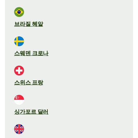
브라질 헤알
스웨덴 크로나
스위스 프랑
싱가포르 달러