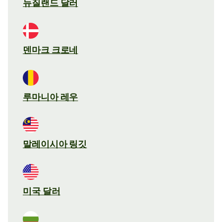
뉴질랜드 달러
덴마크 크로네
루마니아 레우
말레이시아 링깃
미국 달러