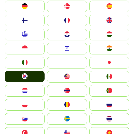
Deutschland
Denmark
España
Suomi
France
United Kingdom
Greece
Hrvatska
Magyarország
Indonesia
Israel
India
Italia
JA
Japan
South Korea
Malay
Mexico
Nederland
Norge
Portugal
Polska
România
Россия
Slovensko
Ruoŧŧa
ไทย
Türkiye
United States
Vietnam