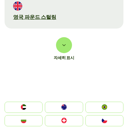
영국 파운드 스털링
자세히 표시
الإمارات العربية المتحدة
Australia
Brazil
България
Switzerland
Czechia