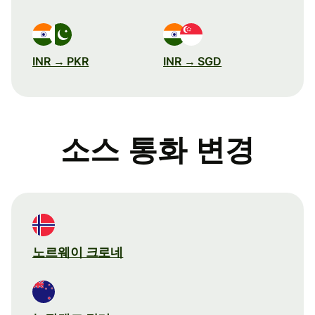
INR → PKR
INR → SGD
소스 통화 변경
노르웨이 크로네