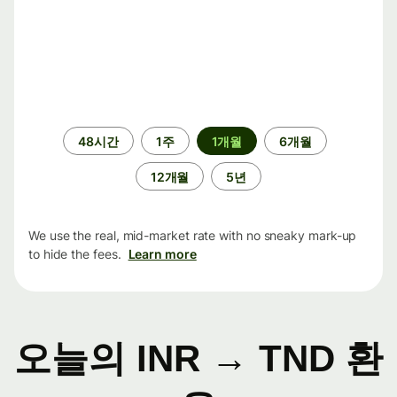
기
48시간
1주
1개월
6개월
간
12개월
5년
We use the real, mid-market rate with no sneaky mark-up
to hide the fees.
Learn more
오늘의 INR → TND 환