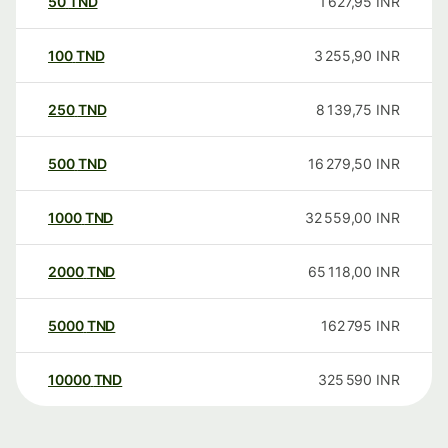
50
TND
1 627,95
INR
100
TND
3 255,90
INR
250
TND
8 139,75
INR
500
TND
16 279,50
INR
1000
TND
32 559,00
INR
2000
TND
65 118,00
INR
5000
TND
162 795
INR
10000
TND
325 590
INR