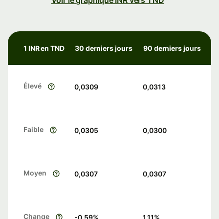
Voir le graphique INR vers TND
1 INR en TND
30 derniers jours
90 derniers jours
Élevé
0,0309
0,0313
Faible
0,0305
0,0300
Moyen
0,0307
0,0307
Change
-0.59
%
1.11
%