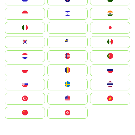
Indonesia
Israel
India
Italia
JA
Japan
South Korea
Malay
Mexico
Nederland
Norge
Portugal
Polska
România
Россия
Slovensko
Ruoŧŧa
ไทย
Türkiye
United States
Vietnam
中国
中國香港特別行政區