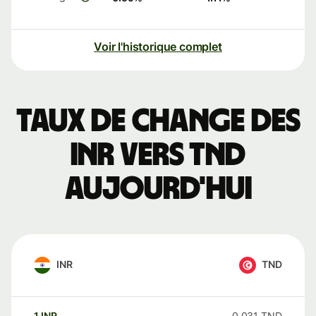
Voir l'historique complet
Taux de change des
INR vers TND
aujourd'hui
INR
TND
1
INR
0,031
TND