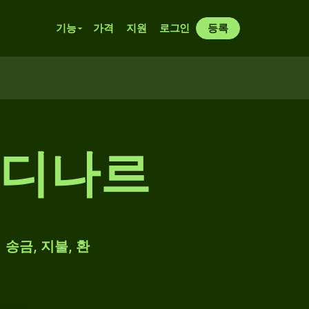
기능
가격
지원
로그인
등록
 디나르
 송금, 지불, 환