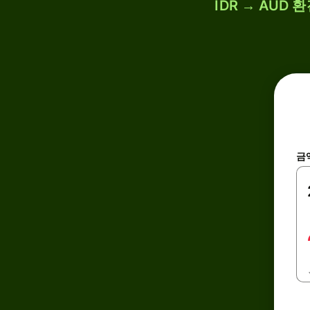
IDR → AUD
금