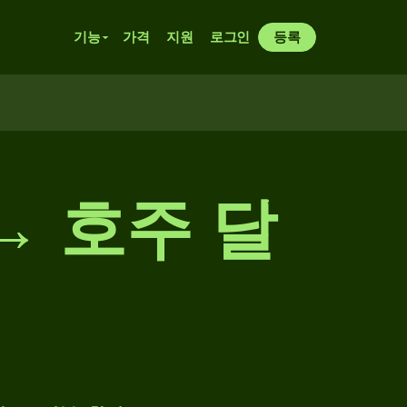
기능
가격
지원
로그인
등록
→ 호주 달