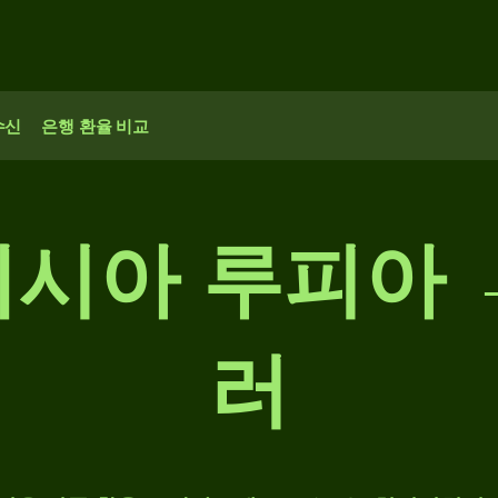
수신
은행 환율 비교
네시아 루피아 
러