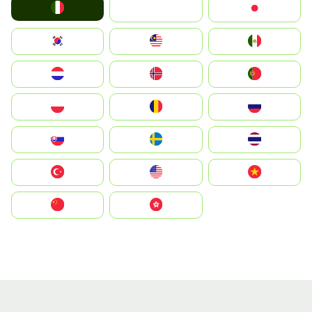
Italia
JA
Japan
South Korea
Malay
Mexico
Nederland
Norge
Portugal
Polska
România
Россия
Slovensko
Ruoŧŧa
ไทย
Türkiye
United States
Vietnam
中国
中國香港特別行政區