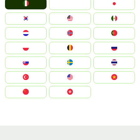
Italia
JA
Japan
South Korea
Malay
Mexico
Nederland
Norge
Portugal
Polska
România
Россия
Slovensko
Ruoŧŧa
ไทย
Türkiye
United States
Vietnam
中国
中國香港特別行政區