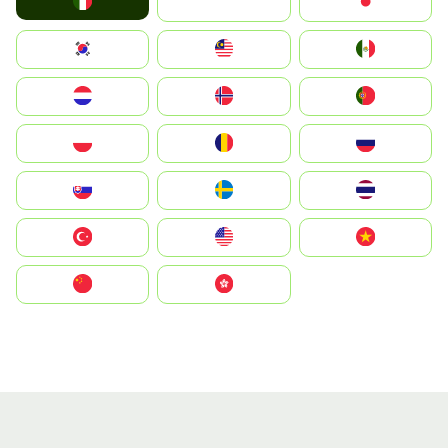
Italia
JA
Japan
South Korea
Malay
Mexico
Nederland
Norge
Portugal
Polska
România
Россия
Slovensko
Ruoŧŧa
ไทย
Türkiye
United States
Vietnam
中国
中國香港特別行政區