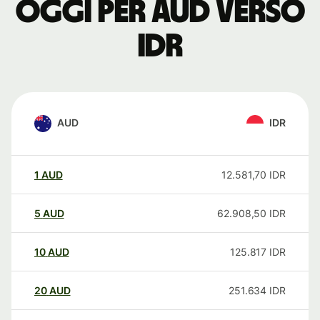
oggi per AUD verso
IDR
AUD
IDR
1
AUD
12.581,70
IDR
5
AUD
62.908,50
IDR
10
AUD
125.817
IDR
20
AUD
251.634
IDR