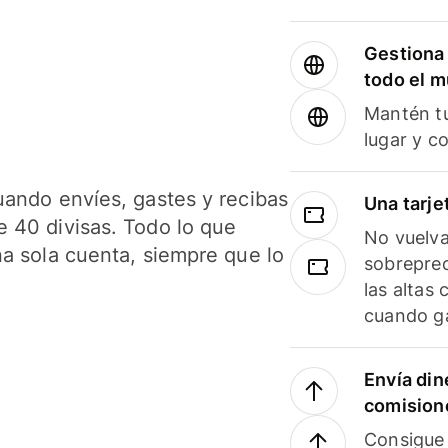
Gestiona 
todo el 
Mantén tu
lugar y c
uando envíes, gastes y recibas
Una tarje
 40 divisas. Todo lo que
No vuelva
na sola cuenta, siempre que lo
sobreprec
las altas
cuando ga
Envía din
comision
Consigue 