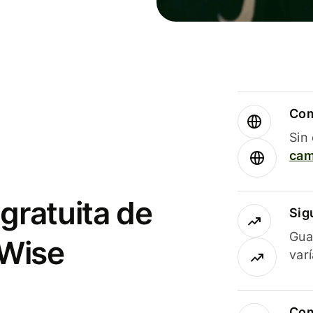
Com
Sin
cam
gratuita de
Sig
Gua
 Wise
var
Com