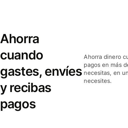
Ahorra
cuando
Ahorra dinero c
pagos en más de
gastes, envíes
necesitas, en u
necesites.
y recibas
pagos