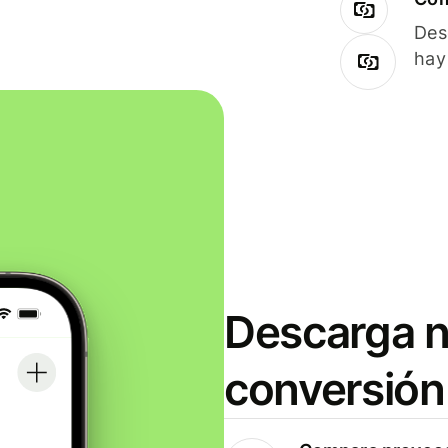
Des
hay
Descarga n
conversión