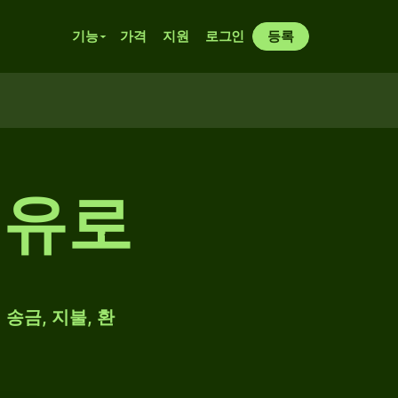
기능
가격
지원
로그인
등록
 유로
송금, 지불, 환