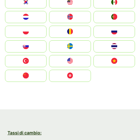
South Korea
Malay
Mexico
Nederland
Norge
Portugal
Polska
România
Россия
Slovensko
Ruoŧŧa
ไทย
Türkiye
United States
Vietnam
中国
中國香港特別行政區
Tassi di cambio: