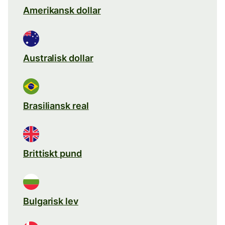
Amerikansk dollar
Australisk dollar
Brasiliansk real
Brittiskt pund
Bulgarisk lev