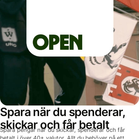
Spara när du spenderar,
skickar och får betalt
Spara pengar när du skickar, spenderar och får
betalt i över 40+ valutor. Allt du behöver på ett