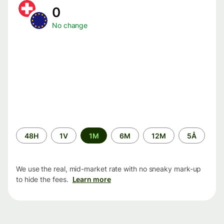
0
No change
Time
48H
1V
1M
6M
12M
5Å
period
We use the real, mid-market rate with no sneaky mark-up
to hide the fees.
Learn more