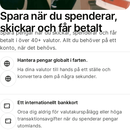
Spara när du spenderar,
skickar och får betalt
Spara pengar när du skickar, spenderar och får
betalt i över 40+ valutor. Allt du behöver på ett
konto, när det behövs.
Hantera pengar globalt i farten.
Ha dina valutor till hands på ett ställe och
konvertera dem på några sekunder.
Ett internationellt bankkort
Oroa dig aldrig för valutakurspålägg eller höga
transaktionsavgifter när du spenderar pengar
utomlands.