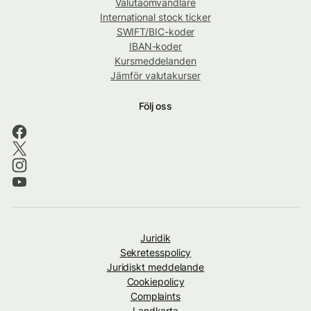
Valutaomvandlare
International stock ticker
SWIFT/BIC-koder
IBAN-koder
Kursmeddelanden
Jämför valutakurser
Följ oss
Juridik
Sekretesspolicy
Juridiskt meddelande
Cookiepolicy
Complaints
Landkarta