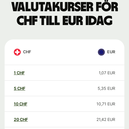
Valutakurser för
CHF till EUR idag
CHF
EUR
1
CHF
1,07
EUR
5
CHF
5,35
EUR
10
CHF
10,71
EUR
20
CHF
21,42
EUR