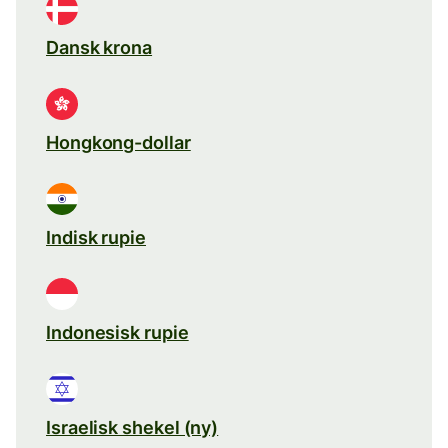
Dansk krona
Hongkong-dollar
Indisk rupie
Indonesisk rupie
Israelisk shekel (ny)