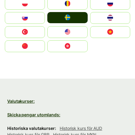
Polska
România
Россия
Ruoŧŧa
Slovensko
ไทย
Türkiye
United States
Vietnam
中国
中國香港特別行政區
Valutakurser:
Skicka pengar utomlands:
Historiska valutakurser:
Historisk kurs för AUD
Historisk kurs för GBP
Historisk kurs för MXN