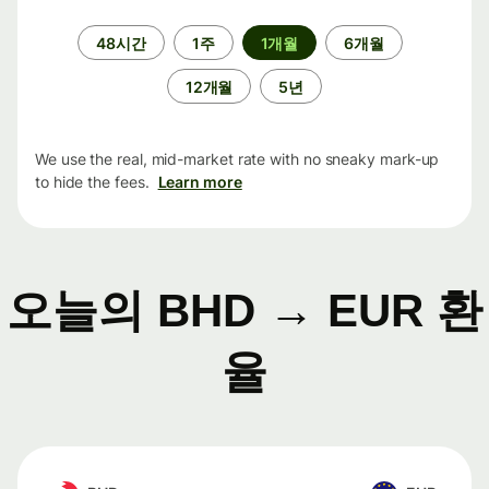
기
48시간
1주
1개월
6개월
간
12개월
5년
We use the real, mid-market rate with no sneaky mark-up
to hide the fees.
Learn more
오늘의 BHD → EUR 환
율