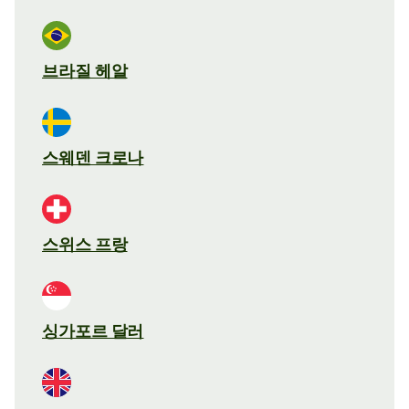
브라질 헤알
스웨덴 크로나
스위스 프랑
싱가포르 달러