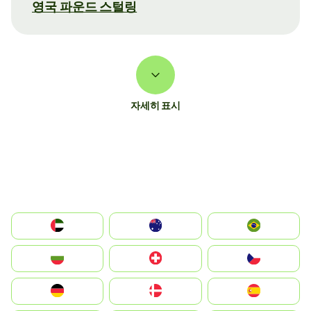
영국 파운드 스털링
자세히 표시
الإمارات العربية المتحدة
Australia
Brazil
България
Switzerland
Czechia
Deutschland
Denmark
España