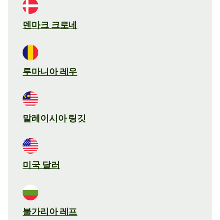
덴마크 크로네
루마니아 레우
말레이시아 링깃
미국 달러
불가리아 레프