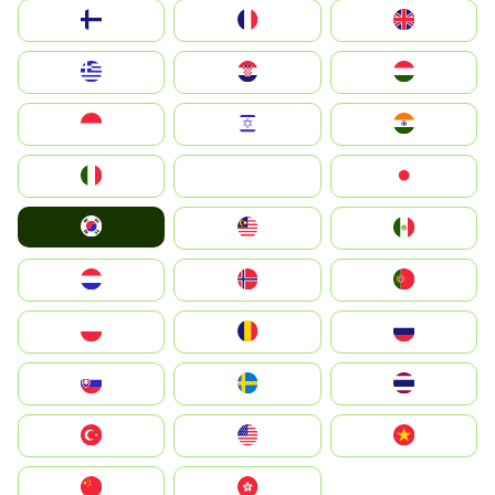
Suomi
France
United Kingdom
Greece
Hrvatska
Magyarország
Indonesia
Israel
India
Italia
JA
Japan
South Korea
Malay
Mexico
Nederland
Norge
Portugal
Polska
România
Россия
Slovensko
Ruoŧŧa
ไทย
Türkiye
United States
Vietnam
中国
中國香港特別行政區