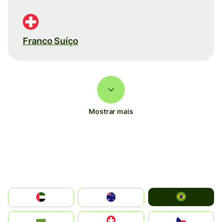
Franco Suíço
Mostrar mais
Brazil
الإمارات العربية المتحدة
Australia
България
Switzerland
Czechia