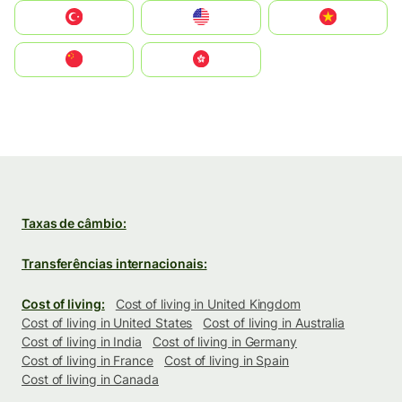
Türkiye
United States
Vietnam
中国
中國香港特別行政區
Taxas de câmbio:
Transferências internacionais:
Cost of living:
Cost of living in United Kingdom
Cost of living in United States
Cost of living in Australia
Cost of living in India
Cost of living in Germany
Cost of living in France
Cost of living in Spain
Cost of living in Canada