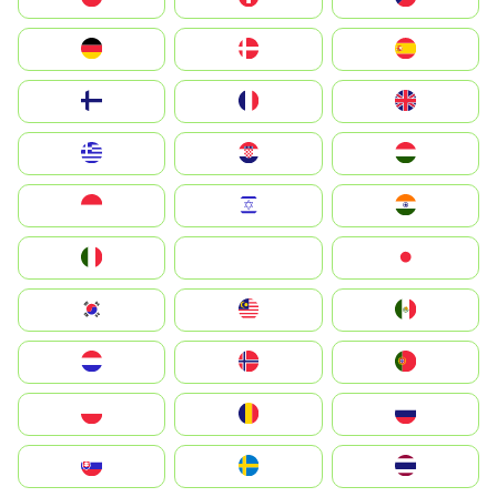
Deutschland
Denmark
España
Suomi
France
United Kingdom
Greece
Hrvatska
Magyarország
Indonesia
Israel
India
Italia
JA
Japan
South Korea
Malay
Mexico
Nederland
Norge
Portugal
Polska
România
Россия
Slovensko
Ruoŧŧa
ไทย