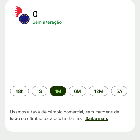
0
Sem alteração
Período
48h
1S
1M
6M
12M
5A
de
tempo
Usamos a taxa de câmbio comercial, sem margens de
lucro no câmbio para ocultar tarifas.
Saiba mais