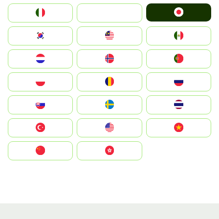
Japan
Italia
JA
South Korea
Malay
Mexico
Nederland
Norge
Portugal
Polska
România
Россия
Slovensko
Ruoŧŧa
ไทย
Türkiye
United States
Vietnam
中国
中國香港特別行政區