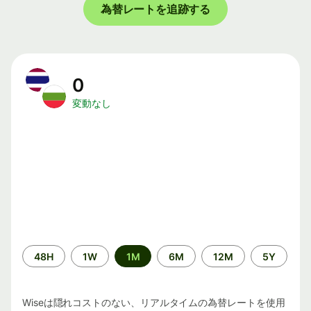
為替レートを追跡する
0
変動なし
期
48H
1W
1M
6M
12M
5Y
間
Wiseは隠れコストのない、リアルタイムの為替レートを使用