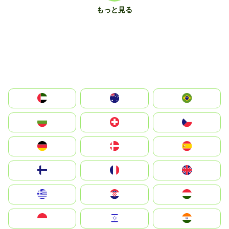
もっと見る
الإمارات العربية المتحدة
Australia
Brazil
България
Switzerland
Czechia
Deutschland
Denmark
España
Suomi
France
United Kingdom
Greece
Hrvatska
Magyarország
Indonesia
Israel
India