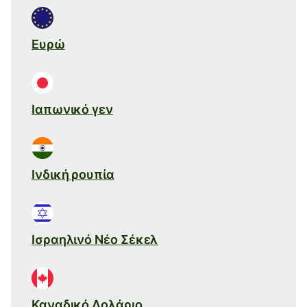
Ευρώ
Ιαπωνικό γεν
Ινδική ρουπία
Ισραηλινό Νέο Σέκελ
Καναδικό Δολάριο