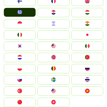
Suomi
France
United Kingdom
Greece
Hrvatska
Magyarország
Indonesia
Israel
India
Italia
JA
Japan
South Korea
Malay
Mexico
Nederland
Norge
Portugal
Polska
România
Россия
Slovensko
Ruoŧŧa
ไทย
Türkiye
United States
Vietnam
中国
中國香港特別行政區