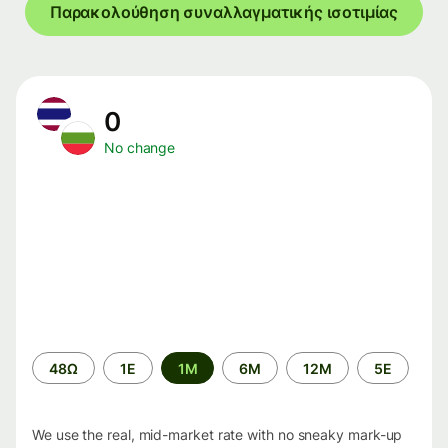
Παρακολούθηση συναλλαγματικής ισοτιμίας
0
No change
Time
48Ω
1Ε
1M
6M
12M
5Ε
period
We use the real, mid-market rate with no sneaky mark-up