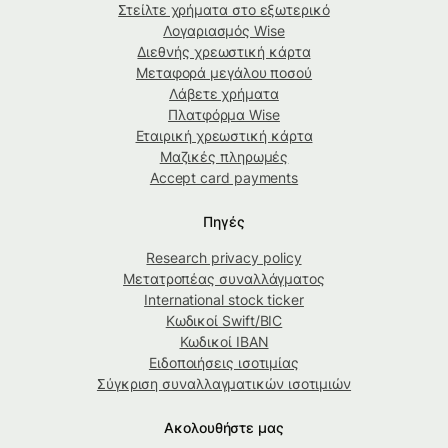
Στείλτε χρήματα στο εξωτερικό
Λογαριασμός Wise
Διεθνής χρεωστική κάρτα
Μεταφορά μεγάλου ποσού
Λάβετε χρήματα
Πλατφόρμα Wise
Εταιρική χρεωστική κάρτα
Μαζικές πληρωμές
Accept card payments
Πηγές
Research privacy policy
Μετατροπέας συναλλάγματος
International stock ticker
Κωδικοί Swift/BIC
Κωδικοί IBAN
Ειδοποιήσεις ισοτιμίας
Σύγκριση συναλλαγματικών ισοτιμιών
Ακολουθήστε μας