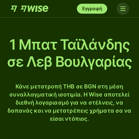
Εγγραφή
1 Μπατ Ταϊλάνδης
σε Λεβ Βουλγαρίας
Κάνε μετατροπή THB σε BGN στη μέση
συναλλαγματική ισοτιμία. Η Wise αποτελεί
διεθνή λογαριασμό για να στέλνεις, να
δαπανάς και να μετατρέπεις χρήματα σα να
είσαι ντόπιος.