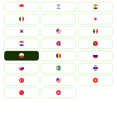
Indonesia
Israel
India
Italia
JA
Japan
South Korea
Malay
Mexico
Nederland
Norge
Portugal
Polska
România
Россия
Slovensko
Ruoŧŧa
ไทย
Türkiye
United States
Vietnam
中国
中國香港特別行政區