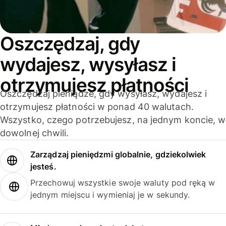
Oszczędzaj, gdy
wydajesz, wysyłasz i
otrzymujesz płatności
Oszczędzaj pieniądze, gdy wysyłasz, wydajesz i
otrzymujesz płatności w ponad 40 walutach.
Wszystko, czego potrzebujesz, na jednym koncie, w
dowolnej chwili.
Zarządzaj pieniędzmi globalnie, gdziekolwiek
jesteś.
Przechowuj wszystkie swoje waluty pod ręką w
jednym miejscu i wymieniaj je w sekundy.