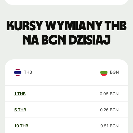
Kursy wymiany THB
na BGN dzisiaj
THB
BGN
1
THB
0.05
BGN
5
THB
0.26
BGN
10
THB
0.51
BGN