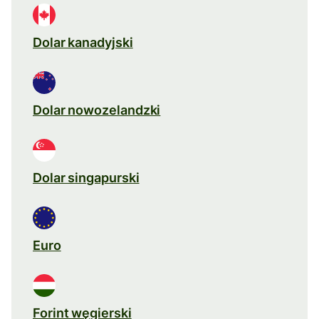
Dolar kanadyjski
Dolar nowozelandzki
Dolar singapurski
Euro
Forint węgierski