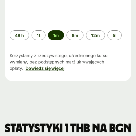
Przedział
48 h
1t
1m
6m
12m
5l
czasu
Korzystamy z rzeczywistego, uśrednionego kursu
wymiany, bez podstępnych marż ukrywających
opłaty.
Dowiedz się więcej
Statystyki 1 THB na BGN