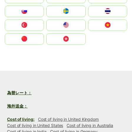
Slovensko
Ruoŧŧa
ไทย
Türkiye
United States
Vietnam
中国
中國香港特別行政區
為替レート：
海外送金：
Cost of living:
Cost of living in United Kingdom
Cost of living in United States
Cost of living in Australia
Cost of living in India
Cost of living in Germany