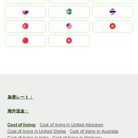
Slovensko
Ruoŧŧa
ไทย
Türkiye
United States
Vietnam
中国
中國香港特別行政區
為替レート：
海外送金：
Cost of living:
Cost of living in United Kingdom
Cost of living in United States
Cost of living in Australia
Cost of living in India
Cost of living in Germany