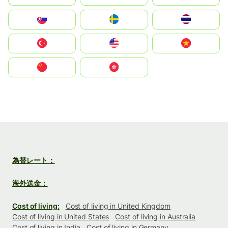
Slovensko
Ruoŧŧa
ไทย
Türkiye
United States
Vietnam
中国
中國香港特別行政區
為替レート：
海外送金：
Cost of living:
Cost of living in United Kingdom
Cost of living in United States
Cost of living in Australia
Cost of living in India
Cost of living in Germany